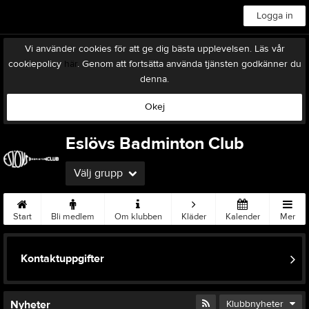
Logga in
Vi använder cookies för att ge dig bästa upplevelsen. Läs vår
cookiepolicy
här
. Genom att fortsätta använda tjänsten godkänner du
denna.
Okej
Eslövs Badminton Club
Välj grupp
Start
Bli medlem
Om klubben
Kläder
Kalender
Mer
Kontaktuppgifter
Nyheter
Klubbnyheter