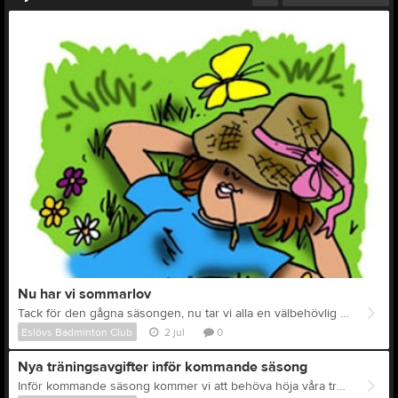
Nu har vi sommarlov
Tack för den gågna säsongen, nu tar vi alla en välbehövlig sommarledighet. Under augusti, måndagar och onsdagar klockan 19.00-20.30, kommer det finnas möjlighet till extra träning, främst för de som tävlingsspelar men också för trimgruppens spelare. Ordinarie träning för samtliga grupper startar i månadsskiftet augusti/september, mer information kommer längre fram.
Eslövs Badminton Club
2 jul
0
Nya träningsavgifter inför kommande säsong
Inför kommande säsong kommer vi att behöva höja våra träningsavgifter. Vi har medvetet valt att ligga lågt med höjning de senaste åren men stigande kostnader har medfört att vi inte längre kan tära på vårt kapital. Från och med säsongen 2026-2027 blir träningsavgiften följande: Seniorspelare, 1 000 kronor/säsong Juniorspelare, 700 kronor/säsong Medlemsavgiften, 100 kronor/säsong, är oförändrad. Har du möjlighet till friskvårdsbidrag från din arbetsgivare kontaktar du klubben för att få kvittens på erlagd träningsavgift. Som förälder har du möjlighet att ansöka om Fritidskortet för att få ekonomiskt stöd till träningsavgiften. Läs mer om hur du ansöker på https://www.fritidskortet.se/foralder/