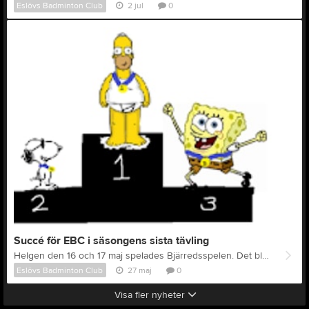
Eslövs Badminton Club
2 jul
0
Succé för EBC i säsongens sista tävling
Helgen den 16 och 17 maj spelades Bjärredsspelen. Det blev succé för våra deltagare med inte midre än sex pallplatser, i HS U19 gjorde pågarna rent hus ock knep samtliga tre pallplatser. Framtiden ter sig ljus för klubben som jobbar stenhårt med att utveckla unga och lovande talanger. Hur gick det då undrar säkert många? Jo, så här; HS U19, 1:a Herman Ahlin, 2:a Nils Meerveld, 3:a Pontus Jönsson MD U19, 1:a Lovisa Andersson i par med Herman Ahlin DD U19, 2:a Rafal Saadallah i par med Lovisa Andersson HD U17, 1:a Anton Månsson i par med Ville Stjernfeldt, LUGI
Eslövs Badminton Club
27 maj
0
Visa fler nyheter